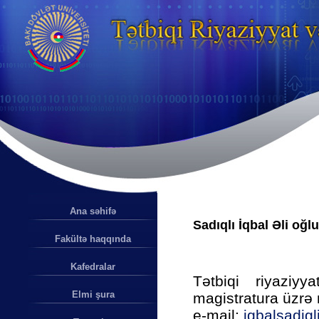
Ana səhifə
Sadıqlı İqbal Əli oğlu
Fakültə haqqında
Kafedralar
Tətbiqi riyaziy
Elmi şura
magistratura üzrə
e-mail:
igbalsadig