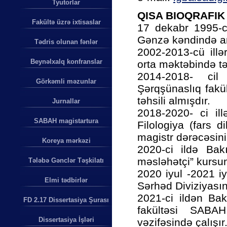
Tyutorlar
QISA BIOQRAFI
Fakültə üzrə ixtisaslar
17 dekabr 1995-c
Gənzə kəndində a
Tədris olunan fənlər
2002-2013-cü ill
Beynəlxalq konfranslar
orta məktəbində təh
2014-2018- cil 
Görkəmli məzunlar
Şərqşünaslıq fakül
təhsili almışdır.
Jurnallar
2018-2020- ci ill
SABAH magistartura
Filologiya (fars d
magistr dərəcəsini
Koreya mərkəzi
2020-ci ildə Bak
məsləhətçi” kursun
Tələbə Gənclər Təşkilatı
2020 iyul -2021 i
Elmi tədbirlər
Sərhəd Diviziyasın
2021-ci ildən Bakı
FD 2.17 Dissertasiya Şurası
fakültəsi SABAH
Dissertasiya İşləri
vəzifəsində çalışır