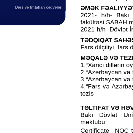
ƏMƏK FƏALIYYƏ
Dərs və İmtahan cədvələri
2021- h/h- Bakı D
fakültəsi SABAH ma
2021-h/h- Dövlət İ
TƏDQIQAT SAHƏ
Fars dilçiliyi, fars
MƏQALƏ VƏ TEZ
1.“Xarici dillərin 
2.“Azərbaycan və fa
3.“Azərbaycan və fa
4.“Fars və Azərba
tezis
TƏLTIFAT VƏ H
Bakı Dövlət Univ
məktubu
Certificate NOC t