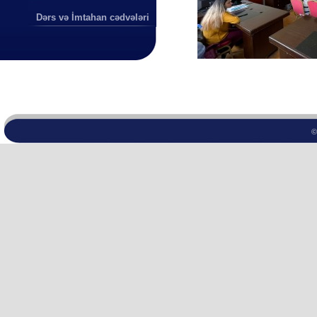
Dərs və İmtahan cədvələri