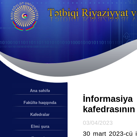
Ana səhifə
İnformasiya
Fakültə haqqında
kafedrasının 
Kafedralar
03/04/2023
Elmi şura
30 mart 2023-cü il