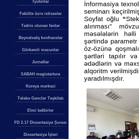
Tyutorlar
İnformasiya texno
seminarı keçirilm
Fakültə üzrə ixtisaslar
Soyfat oğlu
“
Stek
alınması” mövz
Tədris olunan fənlər
məsələlərin həll
Beynəlxalq konfranslar
şərtində parametr
öz-özünə qoşmalıq
Görkəmli məzunlar
şərtləri tapılır 
Jurnallar
ədədlərin və məxs
alqoritm verilmişd
SABAH magistartura
yaradılmışdır.
Koreya mərkəzi
Tələbə Gənclər Təşkilatı
Elmi tədbirlər
FD 2.17 Dissertasiya Şurası
Dissertasiya İşləri