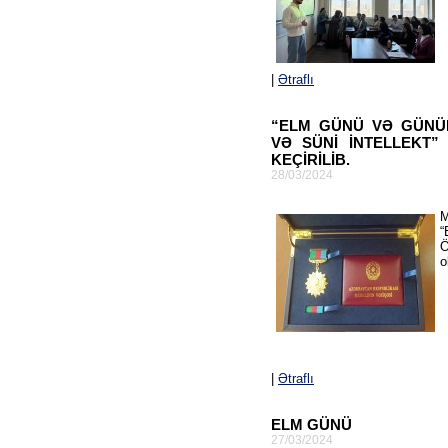
|
Ətraflı
“ELM GÜNÜ VƏ GÜNÜN
VƏ SÜNİ İNTELLEKT”
KEÇİRİLİB.
28/03/2024
“
Ö
o
|
Ətraflı
ELM GÜNÜ
27/03/2024