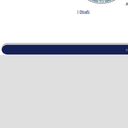
A
|
Ətraflı