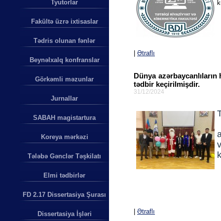
Tyutorlar
k
Fakültə üzrə ixtisaslar
Tədris olunan fənlər
|
Ətraflı
Beynəlxalq konfranslar
Dünya azərbaycanlıların h
Görkəmli məzunlar
tədbir keçirilmişdir.
31/12/2024
Jurnallar
SABAH magistartura
Koreya mərkəzi
k
Tələbə Gənclər Təşkilatı
Elmi tədbirlər
FD 2.17 Dissertasiya Şurası
|
Ətraflı
Dissertasiya İşləri