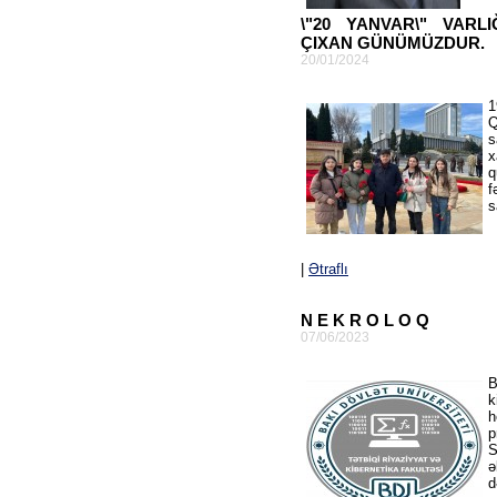
\"20 YANVAR\" VARL
ÇIXAN GÜNÜMÜZDUR.
20/01/2024
1
Q
s
x
q
f
s
|
Ətraflı
N E K R O L O Q
07/06/2023
B
k
h
p
S
ə
d