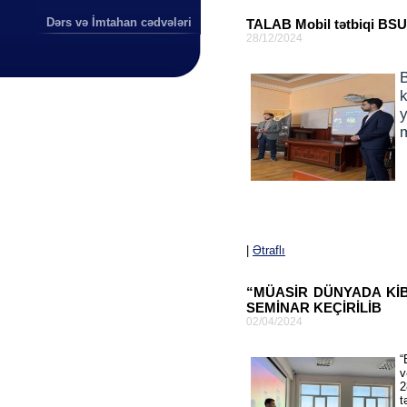
Dərs və İmtahan cədvələri
TALAB Mobil tətbiqi BSU
28/12/2024
m
|
Ətraflı
“MÜASİR DÜNYADA Kİ
SEMİNAR KEÇİRİLİB
02/04/2024
“
v
2
t