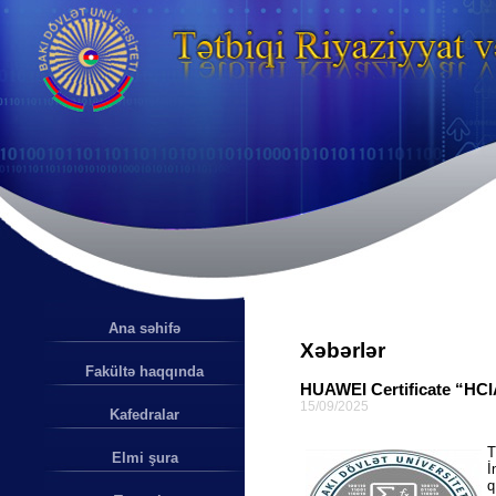
Ana səhifə
Xəbərlər
Fakültə haqqında
HUAWEI Certificate “HCIA
15/09/2025
Kafedralar
T
Elmi şura
İ
q